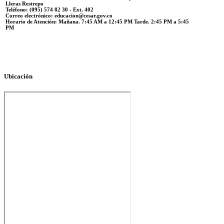
Lleras Restrepo
Teléfono:
(095) 574 82 30 - Ext. 402
Correo electrónico:
educacion@cesar.gov.co
Horario de Atención:
Mañana. 7:45 AM a 12:45 PM Tarde. 2:45 PM a 5:45
PM
Ubicación