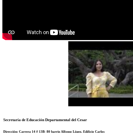
Secretaría de Educación Departamental del Cesar
Dirección: Carrera 14 #
13B- 80 barrio Alfonso López.
Edificio Carlos